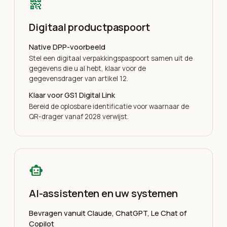
qr_code_2
Digitaal productpaspoort
Native DPP-voorbeeld
Stel een digitaal verpakkingspaspoort samen uit de
gegevens die u al hebt, klaar voor de
gegevensdrager van artikel 12.
Klaar voor GS1 Digital Link
Bereid de oplosbare identificatie voor waarnaar de
QR-drager vanaf 2028 verwijst.
smart_toy
AI-assistenten en uw systemen
Bevragen vanuit Claude, ChatGPT, Le Chat of
Copilot