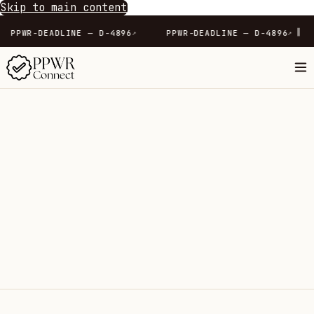
Skip to main content
∥
166
PPWR-DEADLINE — D-4896
PPWR-DEADLINE — D-4
↗
↗