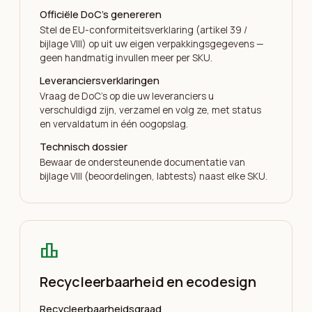
Officiële DoC’s genereren
Stel de EU-conformiteitsverklaring (artikel 39 /
bijlage VIII) op uit uw eigen verpakkingsgegevens —
geen handmatig invullen meer per SKU.
Leveranciersverklaringen
Vraag de DoC’s op die uw leveranciers u
verschuldigd zijn, verzamel en volg ze, met status
en vervaldatum in één oogopslag.
Technisch dossier
Bewaar de ondersteunende documentatie van
bijlage VIII (beoordelingen, labtests) naast elke SKU.
leaderboard
Recycleerbaarheid en ecodesign
Recycleerbaarheidsgraad