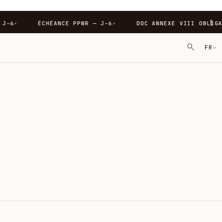
∥
RE — J-6
ÉCHÉANCE PPWR — J-6
DOC ANNEXE VIII OB
↗
↗
search
FR