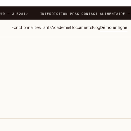
CE PPWR — J-5261
INTERDICTION PFAS CONTACT ALIMENTAI
↗
Fonctionnalités
Tarifs
Académie
Documents
Blog
Démo en ligne