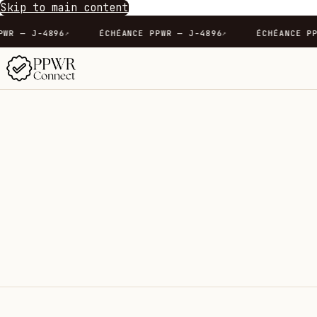
Skip to main content
CE PPWR — J-4896
ÉCHÉANCE PPWR — J-4896
ÉCHÉAN
↗
↗