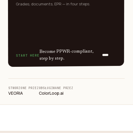
Annex
0
30%
Grades, documents, EPR — in four steps.
/100
VIII ·
Article
39
A
Bottle PET 500 ml
Become PPWR-compliant,
START HERE
step by step.
STWORZONE PRZEZ
OBSŁUGIWANE PRZEZ
VEORIA
ColorLoop.ai