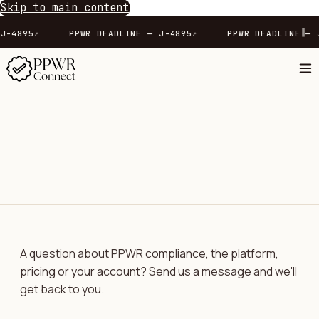
Skip to main content
∥
— J-4895
PPWR DEADLINE — J-4895
PPWR DEADLINE 
↗
↗
A question about PPWR compliance, the platform,
pricing or your account? Send us a message and we'll
get back to you.