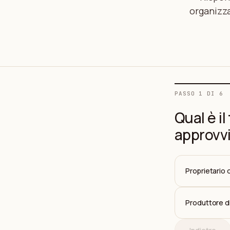
organizz
PASSO
1
DI
6
Qual è il
approvvi
Proprietario 
Produttore di