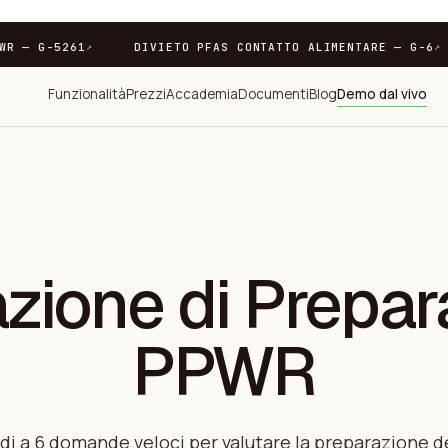
ENZA PPWR — G-5261
DIVIETO PFAS CONTATTO ALIMENTARE 
↗
Funzionalità
Prezzi
Accademia
Documenti
Blog
Demo dal vivo
azione di Prepar
PPWR
di a 6 domande veloci per valutare la preparazione de