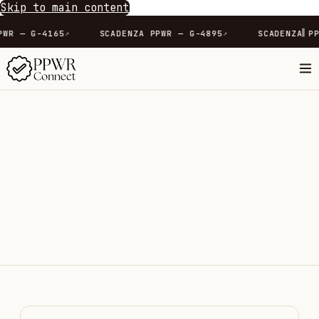
Skip to main content
∥
SCADENZA PPWR — G-4165
SCADENZA PPWR — G-4895
↗
↗