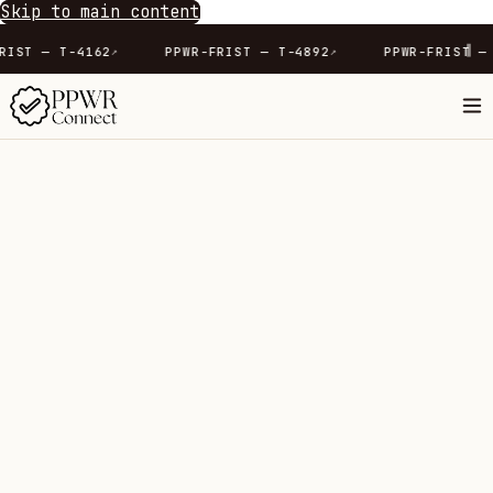
Skip to main content
∥
0
PPWR-FRIST — T-4162
PPWR-FRIST — T-4892
↗
↗
↗